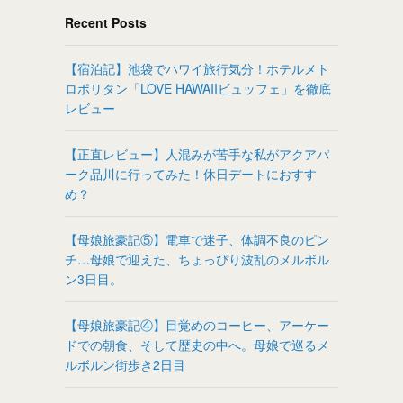
Recent Posts
【宿泊記】池袋でハワイ旅行気分！ホテルメト
ロポリタン「LOVE HAWAIIビュッフェ」を徹底
レビュー
【正直レビュー】人混みが苦手な私がアクアパ
ーク品川に行ってみた！休日デートにおすす
め？
【母娘旅豪記⑤】電車で迷子、体調不良のピン
チ…母娘で迎えた、ちょっぴり波乱のメルボル
ン3日目。
【母娘旅豪記④】目覚めのコーヒー、アーケー
ドでの朝食、そして歴史の中へ。母娘で巡るメ
ルボルン街歩き2日目