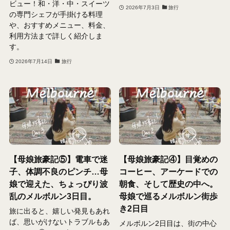
ビュー！和・洋・中・スイーツ
2026年7月3日
旅行
の専門シェフが手掛ける料理
や、おすすめメニュー、料金、
利用方法まで詳しく紹介しま
す。
2026年7月14日
旅行
【母娘旅豪記⑤】電車で迷
【母娘旅豪記④】目覚めの
子、体調不良のピンチ…母
コーヒー、アーケードでの
娘で迎えた、ちょっぴり波
朝食、そして歴史の中へ。
乱のメルボルン3日目。
母娘で巡るメルボルン街歩
き2日目
旅に出ると、嬉しい発見もあれ
ば、思いがけないトラブルもあ
メルボルン2日目は、街の中心