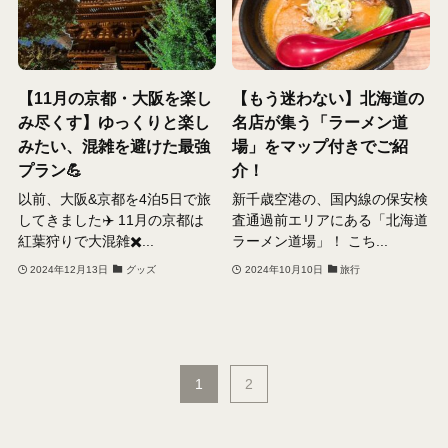
【11月の京都・大阪を楽し
【もう迷わない】北海道の
み尽くす】ゆっくりと楽し
名店が集う「ラーメン道
みたい、混雑を避けた最強
場」をマップ付きでご紹
プラン💪
介！
以前、大阪&京都を4泊5日で旅
新千歳空港の、国内線の保安検
してきました✈️ 11月の京都は
査通過前エリアにある「北海道
紅葉狩りで大混雑✖️...
ラーメン道場」！ こち...
2024年12月13日
グッズ
2024年10月10日
旅行
1
2