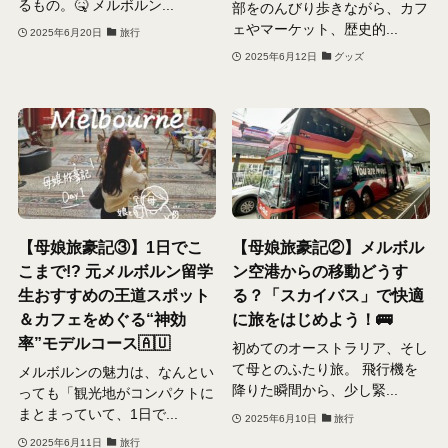
るもの。🤒 メルボルン...
部をのんびり歩きながら、カフ
ェやマーケット、歴史的...
2025年6月20日
旅行
2025年6月12日
グッズ
【母娘旅豪記③】1日でこ
【母娘旅豪記②】メルボル
こまで!? 元メルボルン留学
ン空港からの移動どうす
生おすすめの王道スポット
る？「スカイバス」で快適
＆カフェをめぐる“神効
に旅をはじめよう！🚌
率”モデルコース🇦🇺
初めてのオーストラリア、そし
て母とのふたり旅。 飛行機を
メルボルンの魅力は、なんとい
降りた瞬間から、少し緊...
っても「観光地がコンパクトに
まとまっていて、1日で...
2025年6月10日
旅行
2025年6月11日
旅行