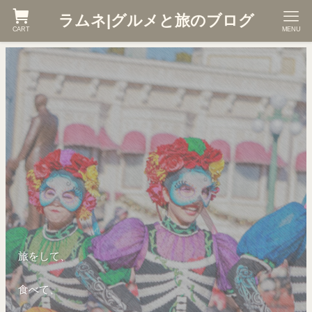
ラムネ|グルメと旅のブログ
CART
MENU
旅をして、
食べて、