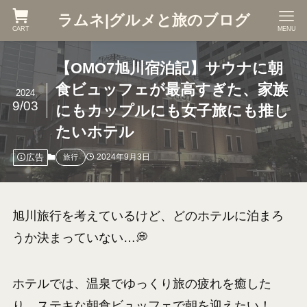
ラムネ|グルメと旅のブログ
CART
MENU
【OMO7旭川宿泊記】サウナに朝
食ビュッフェが最高すぎた、家族
2024
9/03
にもカップルにも女子旅にも推し
たいホテル
広告
2024年9月3日
旅行
旭川旅行を考えているけど、どのホテルに泊まろ
うか決まっていない…💭
ホテルでは、温泉でゆっくり旅の疲れを癒した
り、ステキな朝食ビュッフェで朝を迎えたい！