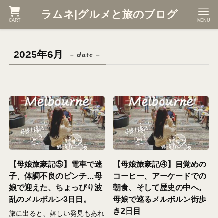
ラムネ|グルメと旅のブログ
CART
MENU
2025年6月
– date –
【母娘旅豪記⑤】電車で迷
【母娘旅豪記④】目覚めの
子、体調不良のピンチ…母
コーヒー、アーケードでの
娘で迎えた、ちょっぴり波
朝食、そして歴史の中へ。
乱のメルボルン3日目。
母娘で巡るメルボルン街歩
き2日目
旅に出ると、嬉しい発見もあれ