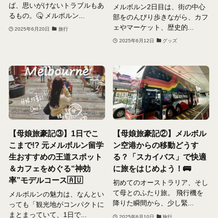
ば、思いがけないトラブルもあ
メルボルン2日目は、街の中心
るもの。🤒 メルボルン...
部をのんびり歩きながら、カフ
ェやマーケット、歴史的...
2025年6月20日
旅行
2025年6月12日
グッズ
【母娘旅豪記③】1日でこ
【母娘旅豪記②】メルボル
こまで!? 元メルボルン留学
ン空港からの移動どうす
生おすすめの王道スポット
る？「スカイバス」で快適
＆カフェをめぐる“神効
に旅をはじめよう！🚌
率”モデルコース🇦🇺
初めてのオーストラリア、そし
て母とのふたり旅。 飛行機を
メルボルンの魅力は、なんとい
降りた瞬間から、少し緊...
っても「観光地がコンパクトに
まとまっていて、1日で...
2025年6月10日
旅行